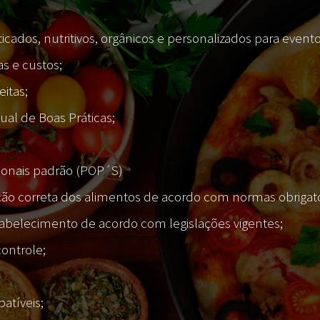
icados, nutritivos, orgânicos e personalizados para evento
s e custos;
itas;
al de Boas Práticas;
onais padrão (POP´S)
o correta dos alimentos de acordo com normas obrigatóri
tabelecimento de acordo com legislações vigentes;
controle;
atíveis;