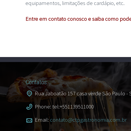
equipamentos, limitações de cardápio, etc.
Entre em contato conosco e saiba como pod
Contatos
Rua Jaboatão 157 casa verde São Paulo -
Phone: tel:+551139511000
Email:
contato@ctpgastronomia.com.br