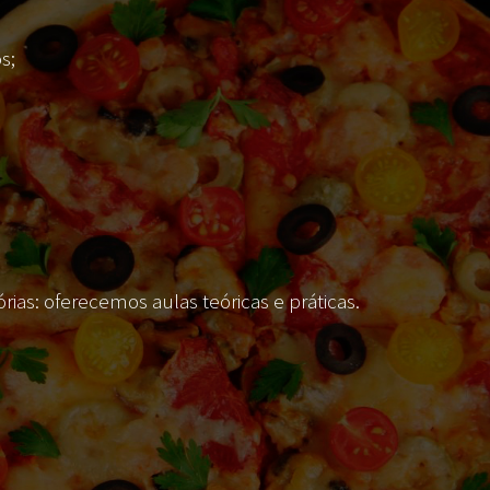
s;
as: oferecemos aulas teóricas e práticas.